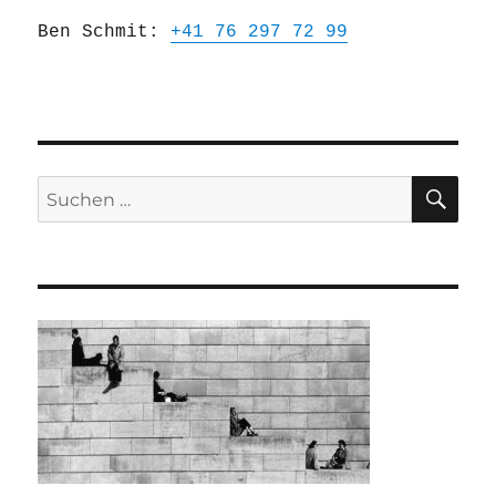
Ben Schmit:
+41 76 297 72 99
SU
Suchen
nach: