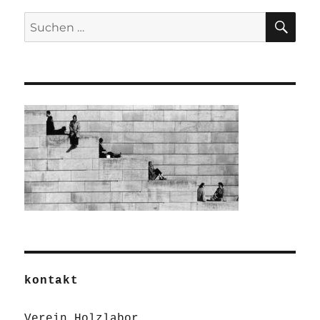
SU
Suchen
nach:
kontakt
Verein Holzlabor