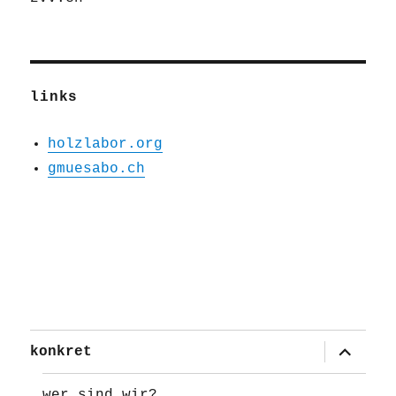
links
holzlabor.org
gmuesabo.ch
Unterme
konkret
öffnen
wer sind wir?